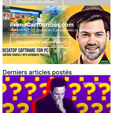
Découvrez les offres !
PrimaCartoonizer.com
Transformer vos photos en Cartoon avec ce logiciel de
bureau sans internet !
Découvrez le maintenant !
Derniers articles postés
ACTUS GEEK