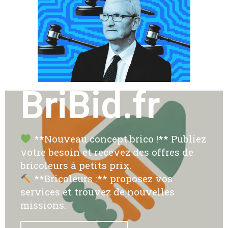
BriBid.fr
**Nouveau concept brico !** Publiez
votre besoin et recevez des offres de
bricoleurs à petits prix.
**Bricoleurs :** proposez vos
services et trouvez de nouvelles
missions.