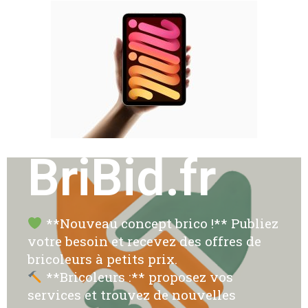
BriBid.fr
**Nouveau concept brico !** Publiez
votre besoin et recevez des offres de
bricoleurs à petits prix.
**Bricoleurs :** proposez vos
services et trouvez de nouvelles