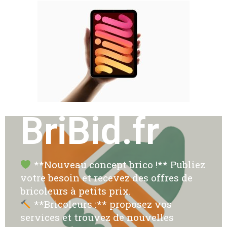
BriBid.fr
**Nouveau concept brico !** Publiez
votre besoin et recevez des offres de
bricoleurs à petits prix.
**Bricoleurs :** proposez vos
services et trouvez de nouvelles