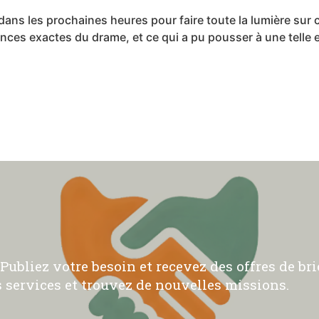
 dans les prochaines heures pour faire toute la lumière su
ances exactes du drame, et ce qui a pu pousser à une telle
ubliez votre besoin et recevez des offres de bric
 services et trouvez de nouvelles missions.