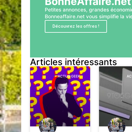
BonneAffaire.net
Petites annonces, grandes économie
Bonneaffaire.net vous simplifie la vie
Découvrez les offres !
Articles intéressants
ACTUS GEEK
AC