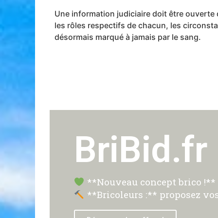
Une information judiciaire doit être ouverte
les rôles respectifs de chacun, les circonst
désormais marqué à jamais par le sang.
BriBid.fr
**Nouveau concept brico !** P
**Bricoleurs :** proposez vos