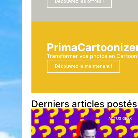
Découvrez les offres !
PrimaCartoonize
Transformer vos photos en Cartoon a
Découvrez le maintenant !
Derniers articles postés
ACTUS GEEK