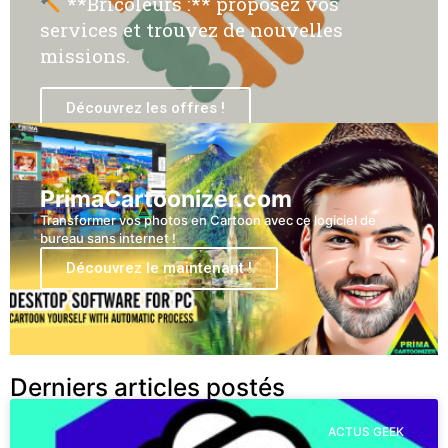
**Bricoleurs :** proposez vos
services et trouvez de nouvelles
missions.
Découvrez les offres !
PrimaCartoonizer.com
Transformer vos photos en Cartoon avec ce logiciel de
bureau sans internet !
Découvrez le maintenant !
Derniers articles postés
ACTUS GEEK