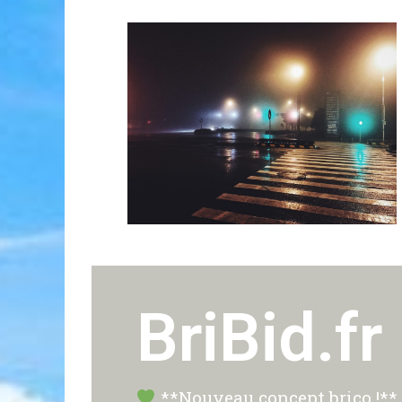
BriBid.fr
**Nouveau concept brico !** P