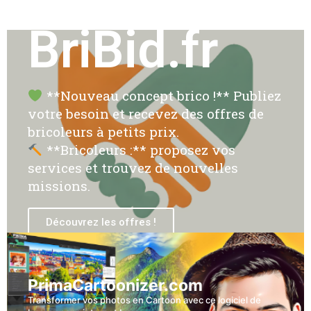
BriBid.fr
**Nouveau concept brico !** Publiez
votre besoin et recevez des offres de
bricoleurs à petits prix.
**Bricoleurs :** proposez vos
services et trouvez de nouvelles
missions.
Découvrez les offres !
PrimaCartoonizer.com
Transformer vos photos en Cartoon avec ce logiciel de