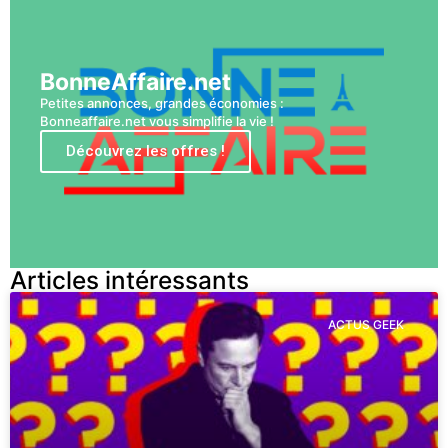
BonneAffaire.net
Petites annonces, grandes économies :
Bonneaffaire.net vous simplifie la vie !
Découvrez les offres !
Articles intéressants
ACTUS GEEK