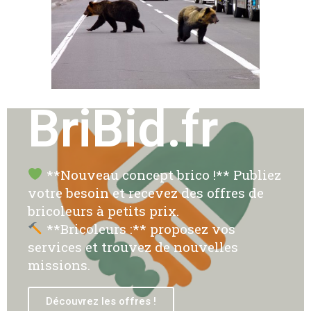
BriBid.fr
**Nouveau concept brico !** Publiez
votre besoin et recevez des offres de
bricoleurs à petits prix.
**Bricoleurs :** proposez vos
services et trouvez de nouvelles
missions.
Découvrez les offres !