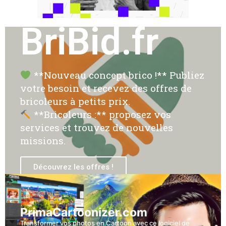
BriBid.fr
**Nouveau concept brico !** Publiez
votre besoin et recevez des offres de
bricoleurs à petits prix.
**Bricoleurs :** proposez vos
services et trouvez de nouvelles
missions.
Découvrez les offres !
PrimaCartoonizer.com
Transformer vos photos en Cartoon avec ce logiciel de