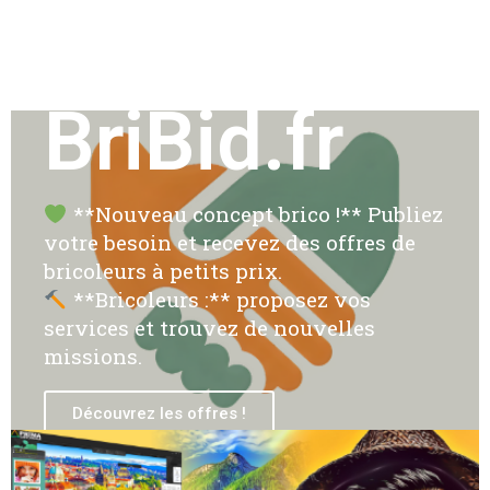
BriBid.fr
**Nouveau concept brico !** Publiez
votre besoin et recevez des offres de
bricoleurs à petits prix.
**Bricoleurs :** proposez vos
services et trouvez de nouvelles
missions.
Découvrez les offres !