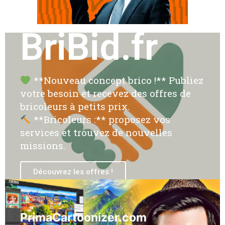
BriBid.fr
**Nouveau concept brico !** Publiez
votre besoin et recevez des offres de
bricoleurs à petits prix.
**Bricoleurs :** proposez vos
services et trouvez de nouvelles
missions.
Découvrez les offres !
PrimaCartoonizer.com