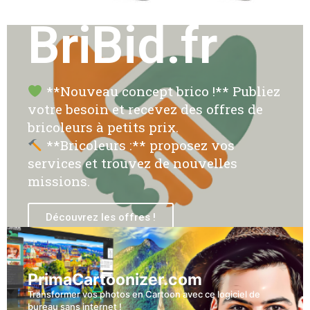
BriBid.fr
**Nouveau concept brico !** Publiez
votre besoin et recevez des offres de
bricoleurs à petits prix.
**Bricoleurs :** proposez vos
services et trouvez de nouvelles
missions.
Découvrez les offres !
PrimaCartoonizer.com
Transformer vos photos en Cartoon avec ce logiciel de
bureau sans internet !