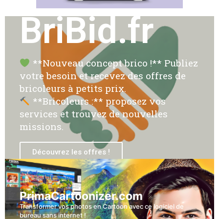
BriBid.fr
**Nouveau concept brico !** Publiez
votre besoin et recevez des offres de
bricoleurs à petits prix.
**Bricoleurs :** proposez vos
services et trouvez de nouvelles
missions.
Découvrez les offres !
PrimaCartoonizer.com
Transformer vos photos en Cartoon avec ce logiciel de
bureau sans internet !