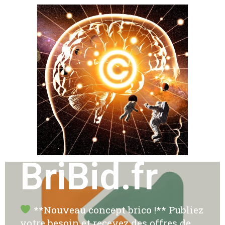
BriBid.fr
**Nouveau concept brico !** Publiez
votre besoin et recevez des offres de