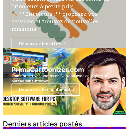
bricoleurs à petits prix.
**Bricoleurs :** proposez vos
services et trouvez de nouvelles
missions.
Découvrez les offres !
PrimaCartoonizer.com
Transformer vos photos en Cartoon avec ce logiciel de
bureau sans internet !
Découvrez le maintenant !
Derniers articles postés