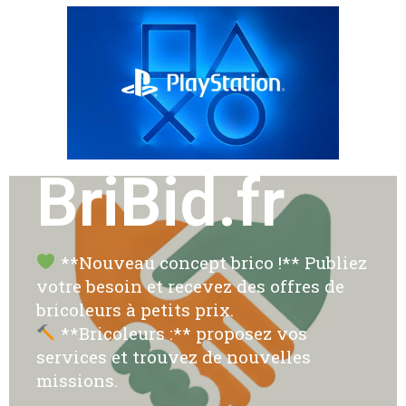
BriBid.fr
**Nouveau concept brico !** Publiez
votre besoin et recevez des offres de
bricoleurs à petits prix.
**Bricoleurs :** proposez vos
services et trouvez de nouvelles
missions.