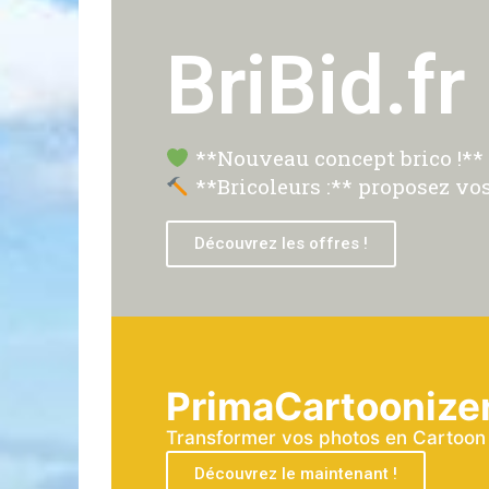
BriBid.fr
**Nouveau concept brico !** P
**Bricoleurs :** proposez vos
Découvrez les offres !
PrimaCartoonize
Transformer vos photos en Cartoon a
Découvrez le maintenant !