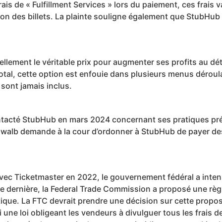
is de « Fulfillment Services » lors du paiement, ces frais v
vraison des billets. La plainte souligne également que StubH
ement le véritable prix pour augmenter ses profits au détri
total, cette option est enfouie dans plusieurs menus déroula
e sont jamais inclus.
tacté StubHub en mars 2024 concernant ses pratiques prés
lb demande à la cour d’ordonner à StubHub de payer des p
 avec Ticketmaster en 2022, le gouvernement fédéral a intens
nnée dernière, la Federal Trade Commission a proposé une règl
ique. La FTC devrait prendre une décision sur cette proposi
ne loi obligeant les vendeurs à divulguer tous les frais d