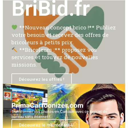
BriBid.fr
**Nouveau concept brico !** Publiez
votre besoin et recevez des offres de
bricoleurs à petits prix.
**Bricoleurs :** proposez vos
services et trouvez de nouvelles
missions.
Découvrez les offres !
PrimaCartoonizer.com
Transformer vos photos en Cartoon avec ce logiciel de
bureau sans internet !
Découvrez le maintenant !