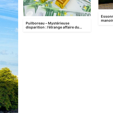
Essonn
manoir 
Puilboreau – Mystérieuse
affront
disparition : l’étrange affaire du
magot volatilisé en maison de ret...