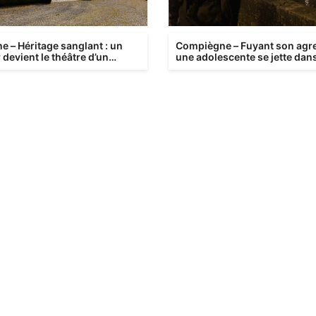
Compiègne – Fuyant son agr
e – Héritage sanglant : un
une adolescente se jette dans
devient le théâtre d’un
en pleine nuit
ement familial tragiqu...