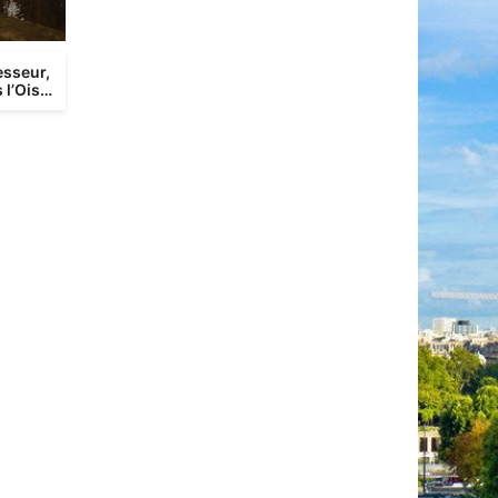
esseur,
 l’Oise