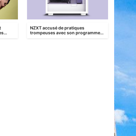
t
NZXT accusé de pratiques
es
trompeuses avec son programme
de location de PC