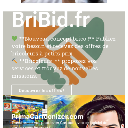
BriBid.fr
**Nouveau concept brico !** Publiez
votre besoin et recevez des offres de
bricoleurs à petits prix.
**Bricoleurs :** proposez vos
services et trouvez de nouvelles
missions.
Découvrez les offres !
PrimaCartoonizer.com
Transformer vos photos en Cartoon avec ce logiciel de
bureau sans internet !