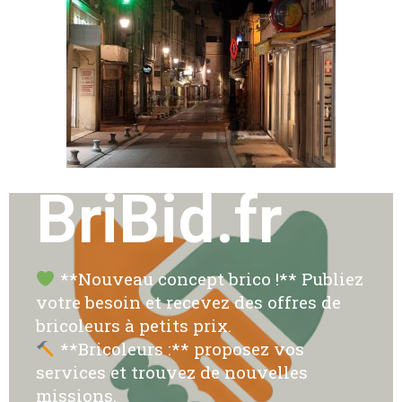
BriBid.fr
**Nouveau concept brico !** Publiez
votre besoin et recevez des offres de
bricoleurs à petits prix.
**Bricoleurs :** proposez vos
services et trouvez de nouvelles
missions.