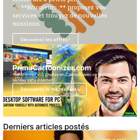
**Bricoleurs :** proposez vos
services et trouvez de nouvelles
missions.
Découvrez les offres !
PrimaCartoonizer.com
Transformer vos photos en Cartoon avec ce logiciel de
bureau sans internet !
Découvrez le maintenant !
Derniers articles postés