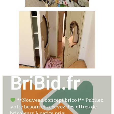
BriBid.fr
**Nouveau concept brico !** Publiez
votre besoin et recevez des offres de
bricoleurs à petits prix.