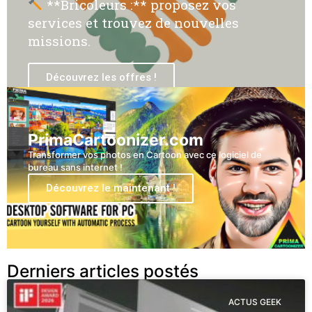
**Bricoleurs :** proposez vos
services et trouvez de nouvelles
missions.
Découvrez les offres !
PrimaCartoonizer.com
Transformer vos photos en Cartoon avec ce logiciel de
bureau sans internet !
Découvrez le maintenant !
Derniers articles postés
ACTUS GEEK