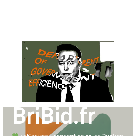
BriBid.fr
**Nouveau concept brico !** Publiez