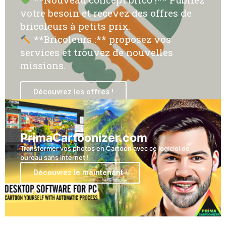
votre besoin et recevez des offres de
bricoleurs à petits prix.
**Bricoleurs :** proposez vos
services et trouvez de nouvelles
missions.
Découvrez les offres !
PrimaCartoonizer.com
Transformer vos photos en Cartoon avec ce logiciel de
bureau sans internet !
Découvrez le maintenant !