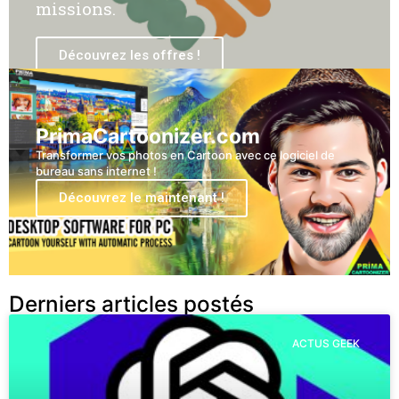
missions.
Découvrez les offres !
PrimaCartoonizer.com
Transformer vos photos en Cartoon avec ce logiciel de
bureau sans internet !
Découvrez le maintenant !
Derniers articles postés
ACTUS GEEK