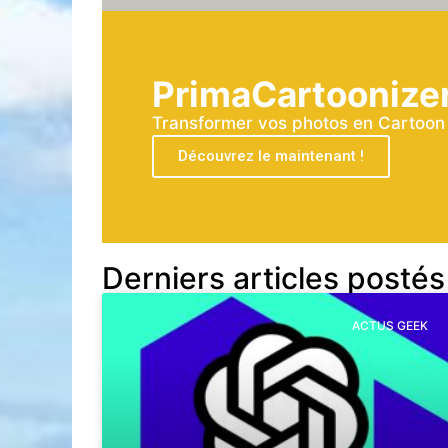
PrimaCartoonize
Transformer vos photos en Cartoon a
Découvrez le maintenant !
Derniers articles postés
ACTUS GEEK