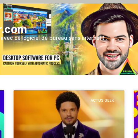
r.com
vec ce logiciel de bureau sans internet !
ACTUS GEEK