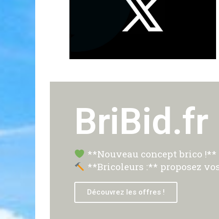
BriBid.fr
**Nouveau concept brico !** P
**Bricoleurs :** proposez vos
Découvrez les offres !