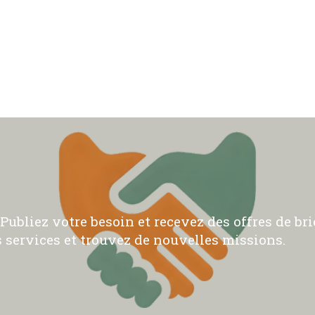
ubliez votre besoin et recevez des offres de bric
 services et trouvez de nouvelles missions.