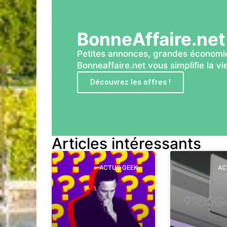
BonneAffaire.net
Petites annonces, grandes économie
Bonneaffaire.net vous simplifie la vie
Découvrez les offres !
Articles intéressants
ACTUS GEEK
AC