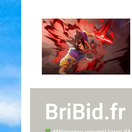
BriBid.fr
**Nouveau concept brico !** P