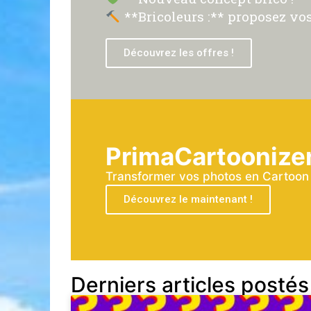
**Bricoleurs :** proposez vos
Découvrez les offres !
PrimaCartoonize
Transformer vos photos en Cartoon a
Découvrez le maintenant !
Derniers articles postés