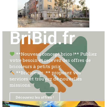
BriBid.fr
**Nouveau concept brico !** Publiez
votre besoin et recevez des offres de
bricoleurs à petits prix.
**Bricoleurs :** proposez vos
services et trouvez de nouvelles
missions.
Découvrez les offres !