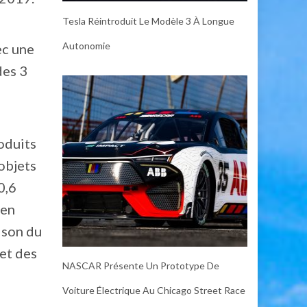
Tesla Réintroduit Le Modèle 3 À Longue
Autonomie
ec une
des 3
oduits
objets
0,6
 en
ison du
 et des
NASCAR Présente Un Prototype De
Voiture Électrique Au Chicago Street Race