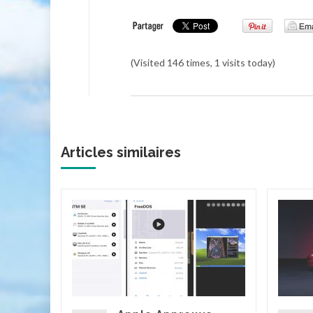
(Visited 146 times, 1 visits today)
Articles similaires
cteur
it Game
et
g, est