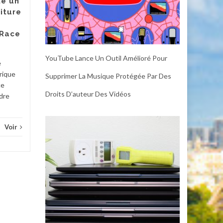
e un
être considérés comme
iture
essentiels. Un thermostat
peut vous faire économiser
 Race
de...
Diver
YouTube Lance Un Outil Amélioré Pour
Divers
Voir
e
rique
Supprimer La Musique Protégée Par Des
ce
Droits D’auteur Des Vidéos
adre
Voir