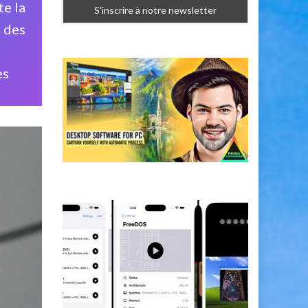
te la
r des
es