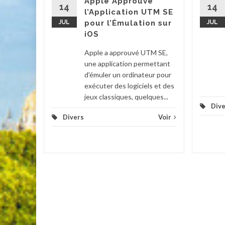
Apple Approuve
'une
14
14
l’Application UTM SE
eux
JUL
pour l’Émulation sur
JUL
iOS
Voir
Apple a approuvé UTM SE,
une application permettant
d'émuler un ordinateur pour
exécuter des logiciels et des
jeux classiques, quelques...
Dive
Divers
Voir