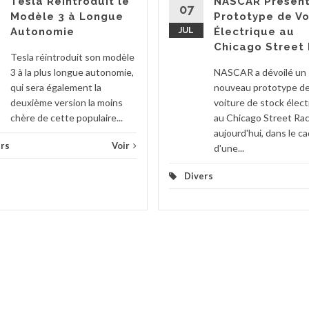
Tesla Réintroduit le
NASCAR Présent
07
Modèle 3 à Longue
Prototype de Vo
Autonomie
JUL
Électrique au
Chicago Street
Tesla réintroduit son modèle
3 à la plus longue autonomie,
NASCAR a dévoilé un
qui sera également la
nouveau prototype d
deuxième version la moins
voiture de stock élect
chère de cette populaire...
au Chicago Street Ra
aujourd'hui, dans le c
rs
Voir
d'une...
Divers