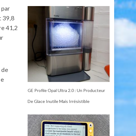
 par
t 39,8
re 41,2
ur
e de
de
GE Profile Opal Ultra 2.0 : Un Producteur
De Glace Inutile Mais Irrésistible