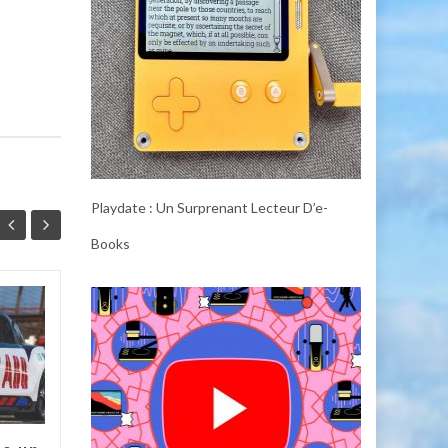
Playdate : Un Surprenant Lecteur D’e-
Books
GE Profile Opal Ultra
07
06
2.0 : Un Producteur
JUL
de Glace Inutile
JUL
mais Irrésistible
Certains gadgets pour la
maison intelligente peuvent