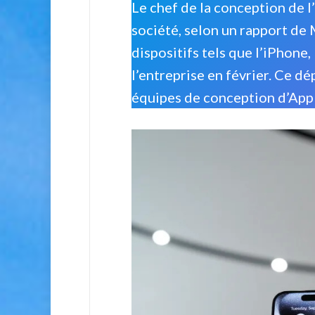
Le chef de la conception de l
société, selon un rapport de 
dispositifs tels que l’iPhone,
l’entreprise en février. Ce d
équipes de conception d’Appl