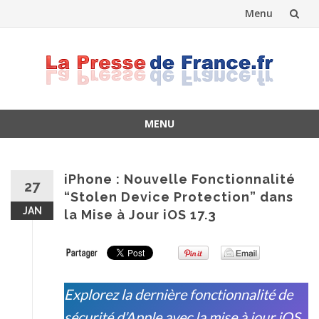
Menu
Skip
to
content
MENU
Skip
to
content
iPhone : Nouvelle Fonctionnalité
27
“Stolen Device Protection” dans
JAN
la Mise à Jour iOS 17.3
Explorez la dernière fonctionnalité de
sécurité d’Apple avec la mise à jour iOS