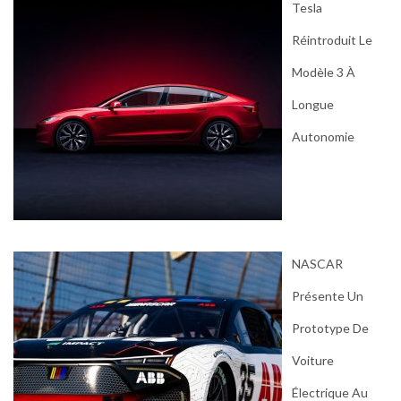
Tesla
Réintroduit Le
Modèle 3 À
Longue
Autonomie
NASCAR
Présente Un
Prototype De
Voiture
Électrique Au