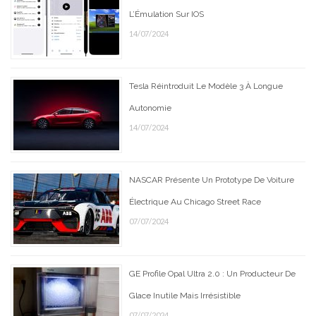
L’Émulation Sur IOS
14/07/2024
Tesla Réintroduit Le Modèle 3 À Longue
Autonomie
14/07/2024
NASCAR Présente Un Prototype De Voiture
Électrique Au Chicago Street Race
07/07/2024
GE Profile Opal Ultra 2.0 : Un Producteur De
Glace Inutile Mais Irrésistible
07/07/2024