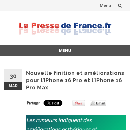
Menu
Skip
to
content
MENU
Skip
to
content
Nouvelle finition et améliorations
30
pour l’iPhone 16 Pro et l’iPhone 16
MAR
Pro Max
Les rumeurs indiquent des
améliorations esthétiques et