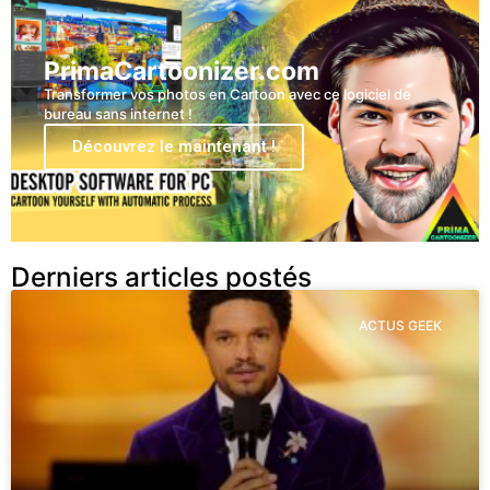
PrimaCartoonizer.com
Transformer vos photos en Cartoon avec ce logiciel de
bureau sans internet !
Découvrez le maintenant !
Derniers articles postés
ACTUS GEEK