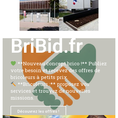
BriBid.fr
**Nouveau concept brico !** Publiez
votre besoin et recevez des offres de
bricoleurs à petits prix.
**Bricoleurs :** proposez vos
services et trouvez de nouvelles
missions.
Découvrez les offres !