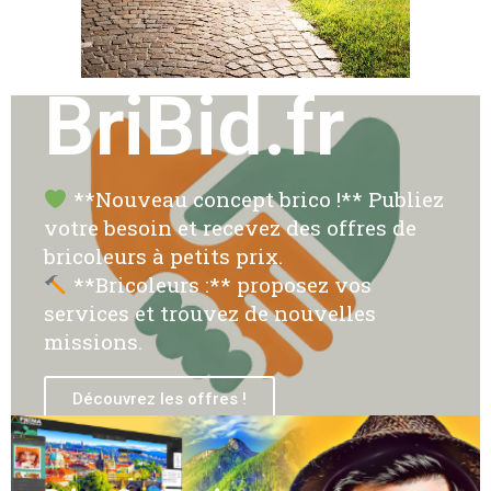
BriBid.fr
**Nouveau concept brico !** Publiez
votre besoin et recevez des offres de
bricoleurs à petits prix.
**Bricoleurs :** proposez vos
services et trouvez de nouvelles
missions.
Découvrez les offres !