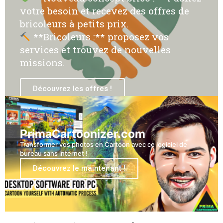
votre besoin et recevez des offres de
bricoleurs à petits prix.
**Bricoleurs :** proposez vos
services et trouvez de nouvelles
missions.
Découvrez les offres !
PrimaCartoonizer.com
Transformer vos photos en Cartoon avec ce logiciel de
bureau sans internet !
Découvrez le maintenant !