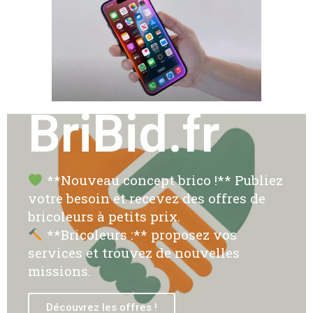
BriBid.fr
**Nouveau concept brico !** Publiez
votre besoin et recevez des offres de
bricoleurs à petits prix.
**Bricoleurs :** proposez vos
services et trouvez de nouvelles
missions.
Découvrez les offres !