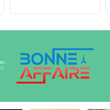
Voir plus
s :
 !