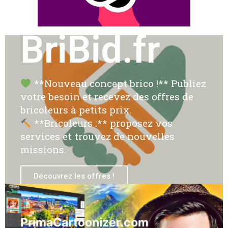
BriBid.fr
**Nouveau concept brico !** Publiez
votre besoin et recevez des offres de
bricoleurs à petits prix.
**Bricoleurs :** proposez vos
services et trouvez de nouvelles
missions.
Découvrez les offres !
PrimaCartoonizer.com