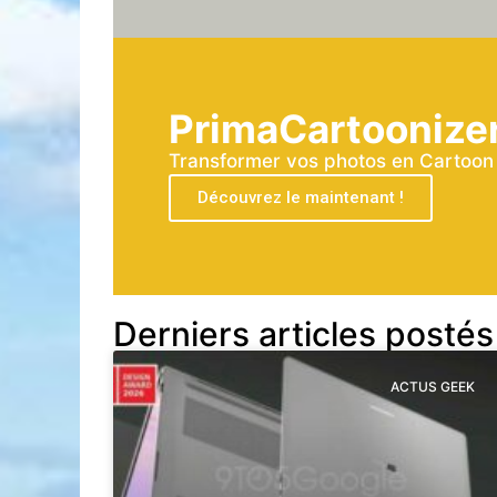
PrimaCartoonize
Transformer vos photos en Cartoon a
Découvrez le maintenant !
Derniers articles postés
ACTUS GEEK