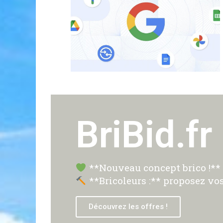
BriBid.fr
**Nouveau concept brico !** P
**Bricoleurs :** proposez vos
Découvrez les offres !