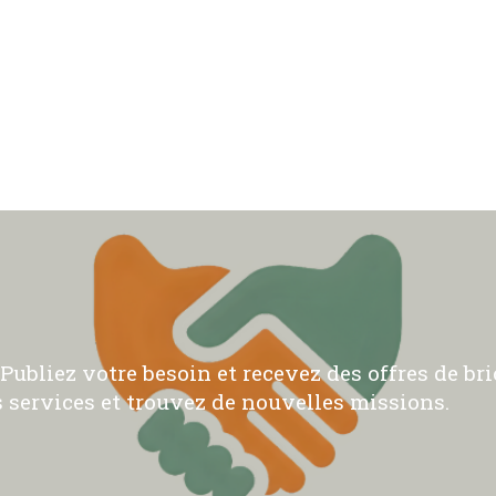
ubliez votre besoin et recevez des offres de bric
 services et trouvez de nouvelles missions.