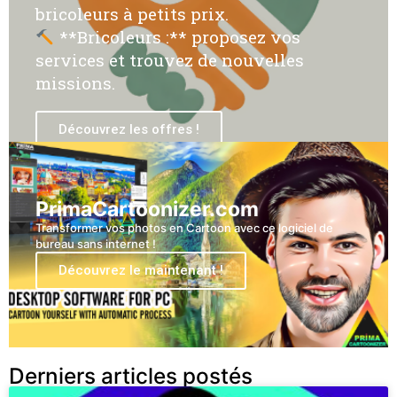
bricoleurs à petits prix.
**Bricoleurs :** proposez vos
services et trouvez de nouvelles
missions.
Découvrez les offres !
PrimaCartoonizer.com
Transformer vos photos en Cartoon avec ce logiciel de
bureau sans internet !
Découvrez le maintenant !
Derniers articles postés