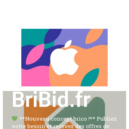
BriBid.fr
**Nouveau concept brico !** Publiez
votre besoin et recevez des offres de