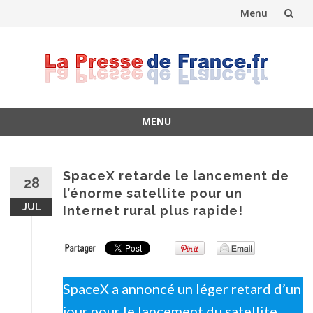
Menu
Skip
to
content
MENU
Skip
to
content
SpaceX retarde le lancement de
28
l’énorme satellite pour un
JUL
Internet rural plus rapide!
SpaceX a annoncé un léger retard d’un
jour pour le lancement du satellite