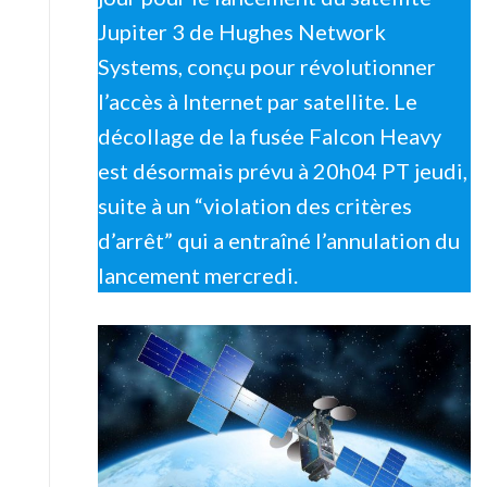
Jupiter 3 de Hughes Network
Systems, conçu pour révolutionner
l’accès à Internet par satellite. Le
décollage de la fusée Falcon Heavy
est désormais prévu à 20h04 PT jeudi,
suite à un “violation des critères
d’arrêt” qui a entraîné l’annulation du
lancement mercredi.