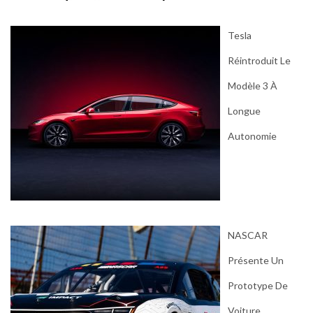
Tesla
Réintroduit Le
Modèle 3 À
Longue
Autonomie
NASCAR
Présente Un
Prototype De
Voiture