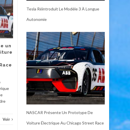
GE Profile Opal Ultra
07
06
Tesla Réintroduit Le Modèle 3 À Longue
2.0 : Un Producteur
JUL
de Glace Inutile
JUL
Autonomie
mais Irrésistible
Certains gadgets pour la
maison intelligente peuvent
e un
être considérés comme
iture
essentiels. Un thermostat
peut vous faire économiser
 Race
de...
Diver
Divers
Voir
e
rique
ce
adre
NASCAR Présente Un Prototype De
Voir
Voiture Électrique Au Chicago Street Race