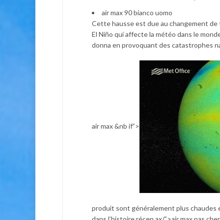
air max 90 bianco uomo
Cette hausse est due au changement de t
El Niño qui affecte la météo dans le mond
donna en provoquant des catastrophes natu
air max &nb if”>
produit sont généralement plus chaudes e
dans l’histoire récen ax/”>air max pas ch