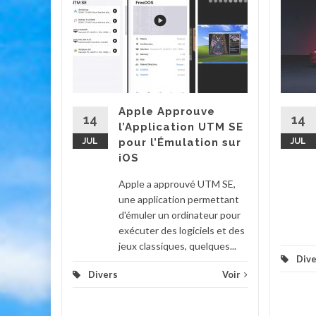
cteur
it Game
et
g, est
Apple Approuve
'une
14
14
l’Application UTM SE
eux
JUL
pour l’Émulation sur
JUL
iOS
Voir
Apple a approuvé UTM SE,
une application permettant
d'émuler un ordinateur pour
exécuter des logiciels et des
jeux classiques, quelques...
Dive
Divers
Voir