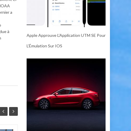
a NOAA
rnier a
e
 due à
Apple Approuve L’Application UTM SE Pour
n
L’Émulation Sur IOS