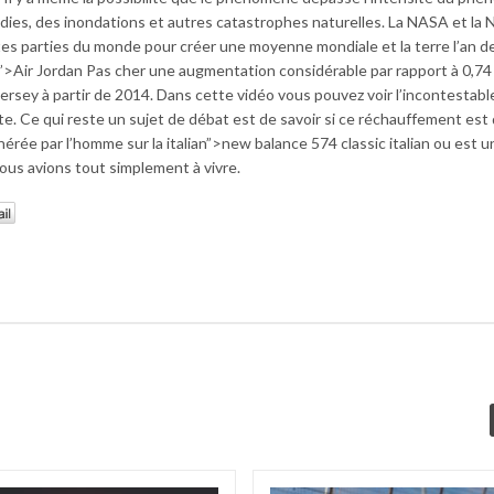
ndies, des inondations et autres catastrophes naturelles. La NASA et l
tes parties du monde pour créer une moyenne mondiale et la terre l’an de
/”>Air Jordan Pas cher une augmentation considérable par rapport à 0,74
rsey à partir de 2014. Dans cette vidéo vous pouvez voir l’incontestabl
. Ce qui reste un sujet de débat est de savoir si ce réchauffement est
nérée par l’homme sur la italian”>new balance 574 classic italian ou est u
us avions tout simplement à vivre.