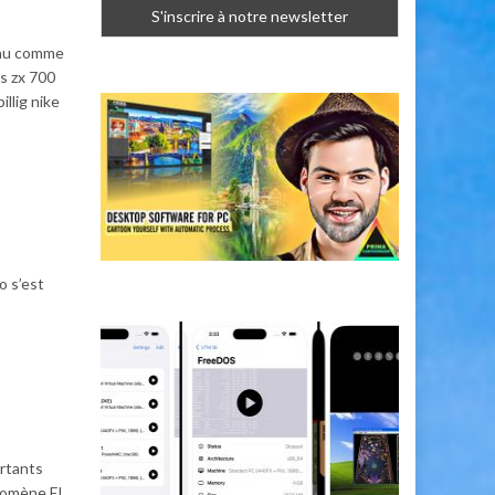
nnu comme
s zx 700
llig nike
o s’est
rtants
énomène El