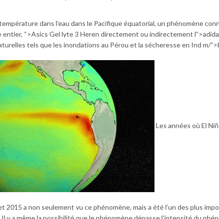
empérature dans l’eau dans le Pacifique équatorial, un phénomène co
e entier, “>Asics Gel lyte 3 Heren directement ou indirectement l”>adida
relles tels que les inondations au Pérou et la sécheresse en Ind m/”>bi
Les années où El Niñ
t 2015 a non seulement vu ce phénomène, mais a été l’un des plus impo
er Il y a même la possibilité que le phénomène dépasse l’intensité du ph