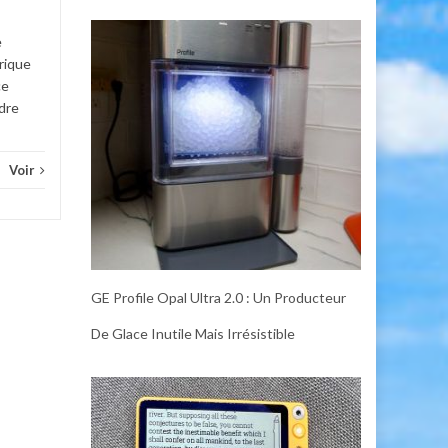
Diver
Divers
Voir
e
rique
ce
adre
Voir
GE Profile Opal Ultra 2.0 : Un Producteur
De Glace Inutile Mais Irrésistible