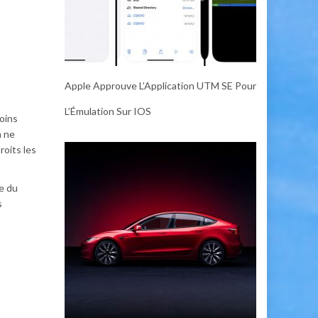
Apple Approuve L’Application UTM SE Pour
L’Émulation Sur IOS
moins
n ne
roits les
te du
s