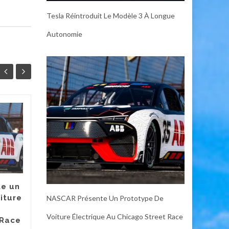
Tesla Réintroduit Le Modèle 3 À Longue
Autonomie
GE Profile Opal Ultra
07
06
2.0 : Un Producteur
JUL
de Glace Inutile
JUL
mais Irrésistible
Certains gadgets pour la
maison intelligente peuvent
e un
être considérés comme
iture
NASCAR Présente Un Prototype De
essentiels. Un thermostat
peut vous faire économiser
Voiture Électrique Au Chicago Street Race
 Race
de...