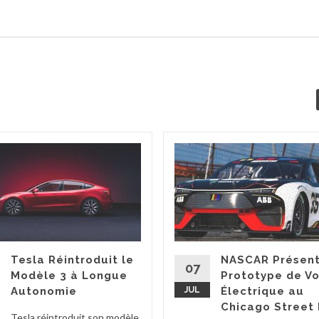
Tesla Réintroduit le
NASCAR Présent
07
Modèle 3 à Longue
Prototype de Vo
Autonomie
JUL
Électrique au
Chicago Street
Tesla réintroduit son modèle