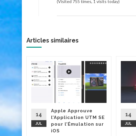
(Visited 755 times, 1 visits today)
Articles similaires
cteur
it Game
et
g, est
Apple Approuve
'une
14
14
l’Application UTM SE
eux
JUL
pour l’Émulation sur
JUL
iOS