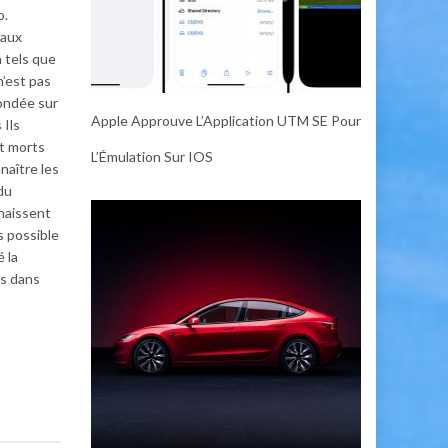
o.
 aux
n tels que
n’est pas
fondée sur
Apple Approuve L’Application UTM SE Pour
 Ils
t morts
L’Émulation Sur IOS
naître les
du
nnaissent
s possible
 la
és dans