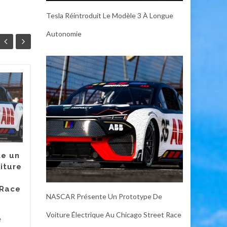
Tesla Réintroduit Le Modèle 3 À Longue
Autonomie
GE Profile Opal Ultra
07
06
2.0 : Un Producteur
JUL
de Glace Inutile
JUL
mais Irrésistible
Certains gadgets pour la
maison intelligente peuvent
e un
être considérés comme
iture
essentiels. Un thermostat
peut vous faire économiser
 Race
de...
NASCAR Présente Un Prototype De
Diver
Divers
Voir
Voiture Électrique Au Chicago Street Race
e