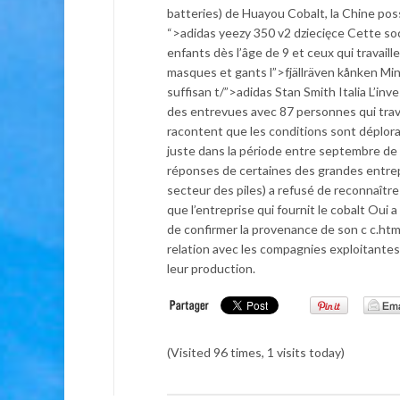
batteries) de Huayou Cobalt, la Chine po
“>adidas yeezy 350 v2 dziecięce Cette soc
enfants dès l’âge de 9 et ceux qui travaille
masques et gants l”>fjällräven kånken Mini
suffisan t/”>adidas Stan Smith Italia L’i
des entrevues avec 87 personnes qui trava
racontent que les conditions sont déplor
juste dans la période entre septembre de 
réponses de certaines des grandes entrep
secteur des piles) a refusé de reconnaître
que l’entreprise qui fournit le cobalt Oui 
de confirmer la provenance de son c c.htm
relation avec les compagnies exploitantes,
leur production.
(Visited 96 times, 1 visits today)