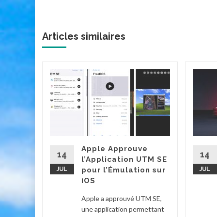
Articles similaires
cteur
it Game
et
g, est
Apple Approuve
'une
14
14
l’Application UTM SE
eux
JUL
pour l’Émulation sur
JUL
iOS
Voir
Apple a approuvé UTM SE,
une application permettant