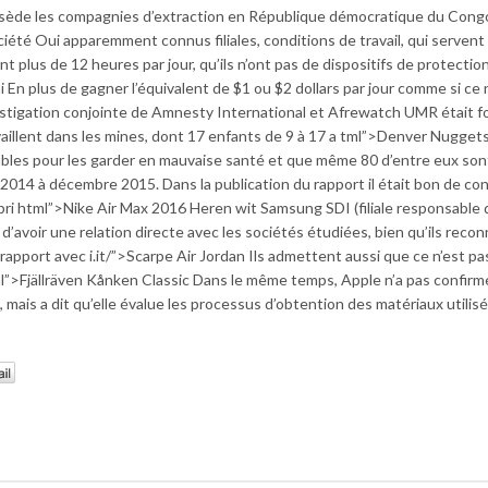
ssède les compagnies d’extraction en République démocratique du Cong
iété Oui apparemment connus filiales, conditions de travail, qui servent
nt plus de 12 heures par jour, qu’ils n’ont pas de dispositifs de protectio
 En plus de gagner l’équivalent de $1 ou $2 dollars par jour comme si ce 
nvestigation conjointe de Amnesty International et Afrewatch UMR était 
illent dans les mines, dont 17 enfants de 9 à 17 a tml”>Denver Nuggets
ables pour les garder en mauvaise santé et que même 80 d’entre eux son
2014 à décembre 2015. Dans la publication du rapport il était bon de con
ri html”>Nike Air Max 2016 Heren wit Samsung SDI (filiale responsable 
 d’avoir une relation directe avec les sociétés étudiées, bien qu’ils reco
a rapport avec i.it/”>Scarpe Air Jordan Ils admettent aussi que ce n’est pa
l”>Fjällräven Kånken Classic Dans le même temps, Apple n’a pas confirmé
 mais a dit qu’elle évalue les processus d’obtention des matériaux utilis