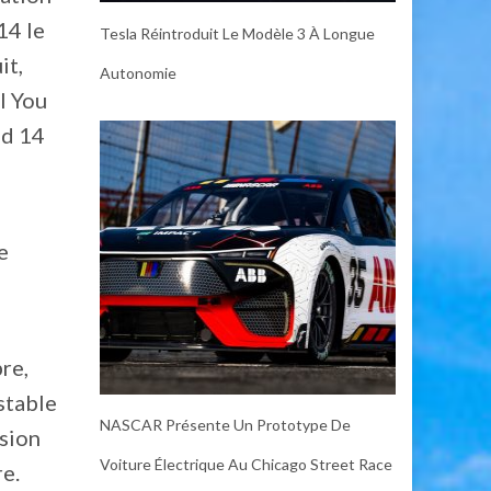
14 le
Tesla Réintroduit Le Modèle 3 À Longue
it,
Autonomie
l You
id 14
e
re,
stable
NASCAR Présente Un Prototype De
rsion
Voiture Électrique Au Chicago Street Race
re.