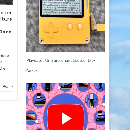
Certains gadgets pour la
maison intelligente peuvent
e un
être considérés comme
iture
essentiels. Un thermostat
peut vous faire économiser
 Race
de...
Diver
Divers
Voir
e
rique
Playdate : Un Surprenant Lecteur D’e-
ce
adre
Books
Voir