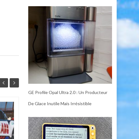
GE Profile Opal Ultra 2.0 : Un Producteur
De Glace Inutile Mais Irrésistible
GE Profile Opal Ultra
07
06
2.0 : Un Producteur
JUL
de Glace Inutile
JUL
mais Irrésistible