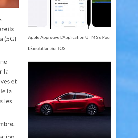
.
areils
Apple Approuve L’Application UTM SE Pour
4a (5G)
L’Émulation Sur IOS
 ne
r la
ives et
le la
s les
embre.
tation