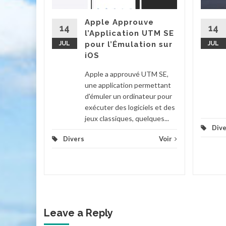
et
g, est
Apple Approuve
'une
14
14
l’Application UTM SE
eux
JUL
pour l’Émulation sur
JUL
iOS
Voir
Apple a approuvé UTM SE,
une application permettant
d'émuler un ordinateur pour
exécuter des logiciels et des
jeux classiques, quelques...
Dive
Divers
Voir
Leave a Reply