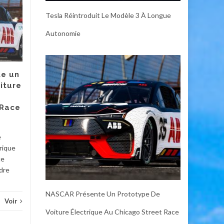
GE Profile Opal Ultra
07
06
Tesla Réintroduit Le Modèle 3 À Longue
2.0 : Un Producteur
JUL
de Glace Inutile
JUL
Autonomie
mais Irrésistible
Certains gadgets pour la
maison intelligente peuvent
e un
être considérés comme
iture
essentiels. Un thermostat
peut vous faire économiser
 Race
de...
Diver
Divers
Voir
e
rique
ce
adre
NASCAR Présente Un Prototype De
Voir
Voiture Électrique Au Chicago Street Race