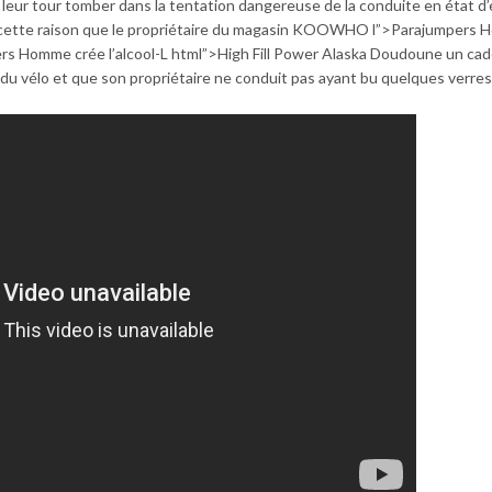
eur tour tomber dans la tentation dangereuse de la conduite en état d’
r cette raison que le propriétaire du magasin KOOWHO l”>Parajumpers
rs Homme crée l’alcool-L html”>High Fill Power Alaska Doudoune un ca
du vélo et que son propriétaire ne conduit pas ayant bu quelques verres