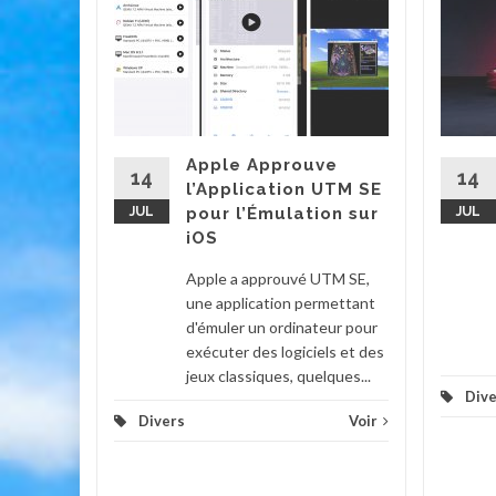
cteur
it Game
et
g, est
Apple Approuve
'une
14
14
l’Application UTM SE
eux
JUL
pour l’Émulation sur
JUL
iOS
Voir
Apple a approuvé UTM SE,
une application permettant
d'émuler un ordinateur pour
exécuter des logiciels et des
jeux classiques, quelques...
Dive
Divers
Voir