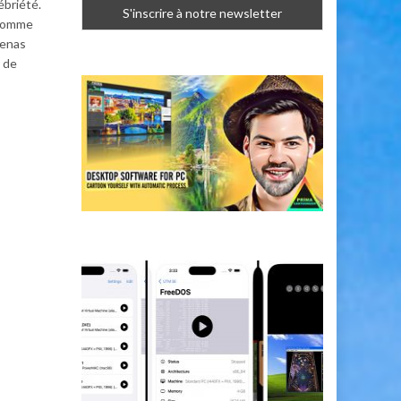
ébriété.
 Homme
denas
 de