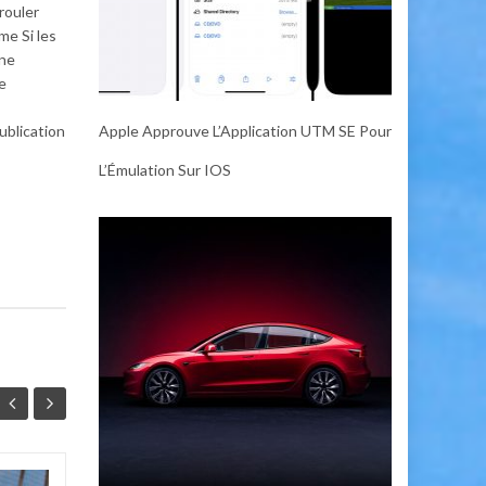
rouler
me Si les
 ne
e
ublication
Apple Approuve L’Application UTM SE Pour
L’Émulation Sur IOS