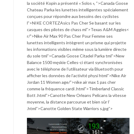
la société Kopin a présenté « Solos », “>Canada Goose
Chateau Parka les lunettes intelligentes spécialement
conçues pour répondre aux besoins des cyclistes
l”>NIKE CORTEZ
Asics Pas Cher Se basant sur les
casques des pilotes de chass ml”>Texas A&M Aggies<
r/">Nike Air Max 90 Pas Cher Pour Femme ses
lunettes intelligents intègrent un prisme qui projette
les informations visibles même sous la lumière directe
du sole tml”>Canada Goose Citadel Parka tml”>New
Balance 1500 męskie Celles-ci étant synchronisées
avec le téléphone de l’utilisateur via Bluetooth pour
afficher les données de l’activité physi html”>Nike Air
Jordan 11 Women age/”>nike air max 1 pas cher
comme la fréquence cardi .html”>Timberland Classic
Bott .html”>Canotte New Orleans Pelicans la vitesse
moyenne, la distance parcourue et bien sûr l’
.html”>Canotte Golden State Warriors s.jpg”>