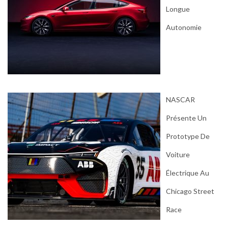
Longue
Autonomie
NASCAR
Présente Un
Prototype De
Voiture
Électrique Au
Chicago Street
Race