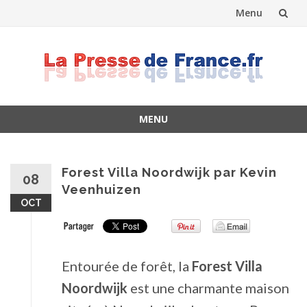
Menu
Skip
to
content
MENU
Skip
to
content
Forest Villa Noordwijk par Kevin
08
Veenhuizen
OCT
Entourée de forêt, la
Forest Villa
Noordwijk
est une charmante maison