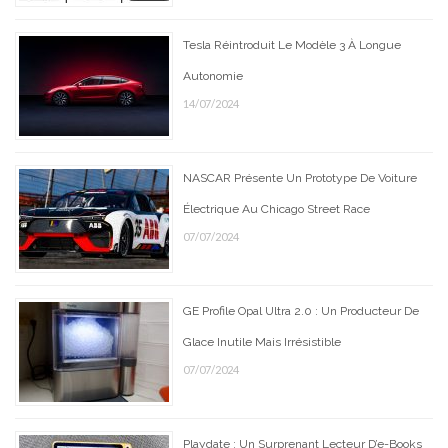
Tesla Réintroduit Le Modèle 3 À Longue
Autonomie
14/07/2024
NASCAR Présente Un Prototype De Voiture
Électrique Au Chicago Street Race
07/07/2024
GE Profile Opal Ultra 2.0 : Un Producteur De
Glace Inutile Mais Irrésistible
07/07/2024
Playdate : Un Surprenant Lecteur D’e-Books