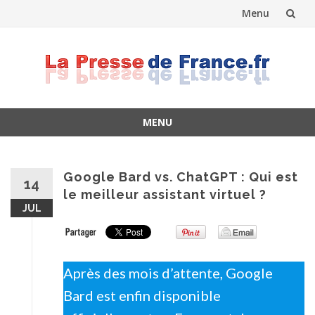
Menu
Skip
to
content
MENU
Skip
to
content
Google Bard vs. ChatGPT : Qui est
14
le meilleur assistant virtuel ?
JUL
Après des mois d’attente, Google
Bard est enfin disponible