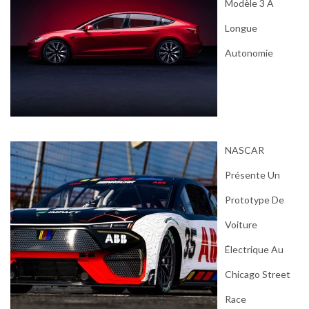
Modèle 3 À
Longue
Autonomie
NASCAR
Présente Un
Prototype De
Voiture
Électrique Au
Chicago Street
Race