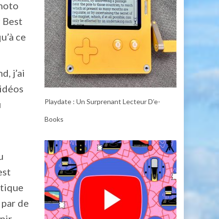
photo
 Best
u’à ce
, j’ai
vidéos
Playdate : Un Surprenant Lecteur D’e-
u
Books
u
est
atique
 par de
nir