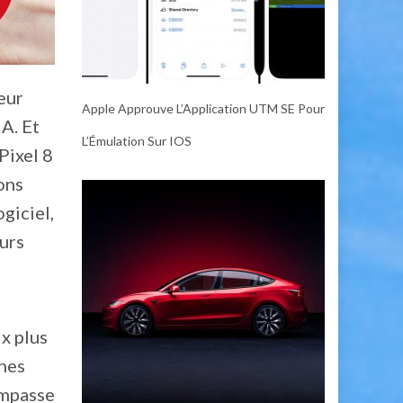
eur
Apple Approuve L’Application UTM SE Pour
A. Et
L’Émulation Sur IOS
Pixel 8
ons
giciel,
eurs
x plus
ines
impasse