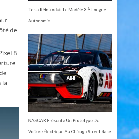
Tesla Réintroduit Le Modèle 3 À Longue
our
Autonomie
côté de
Pixel 8
erture
 de
 la
NASCAR Présente Un Prototype De
Voiture Électrique Au Chicago Street Race