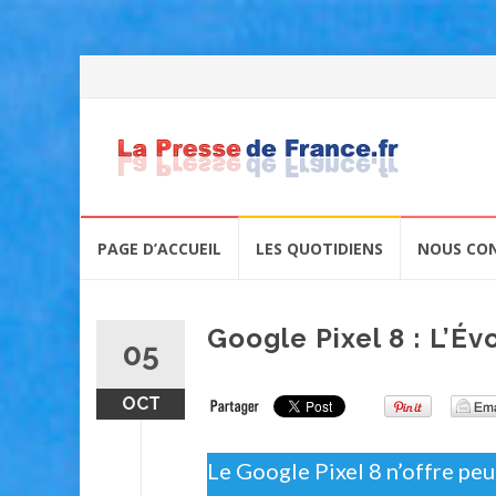
Skip
PAGE D’ACCUEIL
LES QUOTIDIENS
NOUS CO
to
content
Google Pixel 8 : L’Év
05
OCT
Le Google Pixel 8 n’offre peut