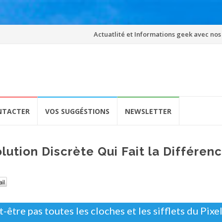
Skip
Actuatlité et Informations geek avec nos
to
content
NTACTER
VOS SUGGÉSTIONS
NEWSLETTER
olution Discrète Qui Fait la Différen
-être pas toutes les cloches et les sifflets du Pixel