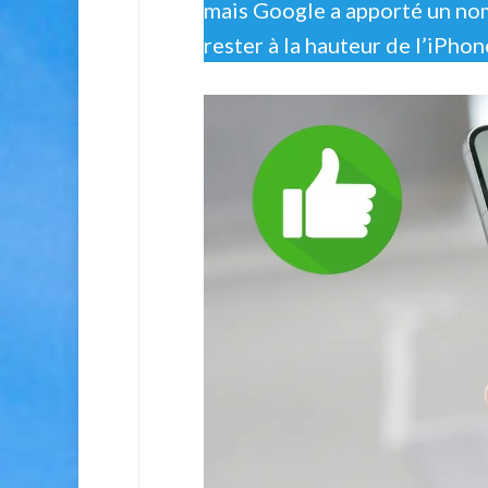
mais Google a apporté un no
rester à la hauteur de l’iPho