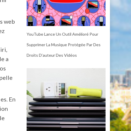
es web
ez
YouTube Lance Un Outil Amélioré Pour
Supprimer La Musique Protégée Par Des
ri,
Droits D’auteur Des Vidéos
le a
vos
pelle
les. En
tion
le