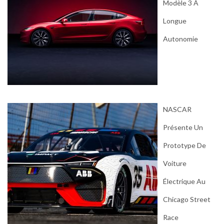
Modèle 3 À
Longue
Autonomie
NASCAR
Présente Un
Prototype De
Voiture
Électrique Au
Chicago Street
Race