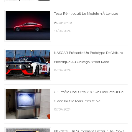
Tesla Réintroduit Le Modèle 3 À Longue
Autonomie
14/07/2024
NASCAR Présente Un Prototype De Voiture
Électrique Au Chicago Street Race
07/07/2024
GE Profile Opal Ultra 2.0 : Un Producteur De
Glace Inutile Mais Irrésistible
07/07/2024
Playdate : Un Surprenant Lecteur D’e-Books